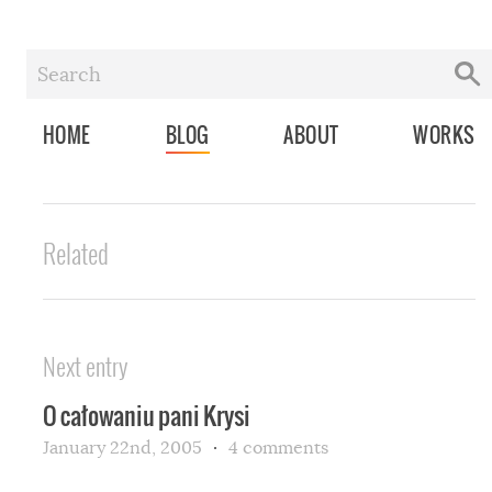
HOME
BLOG
ABOUT
WORKS
Related
Next entry
O całowaniu pani Krysi
January 22nd, 2005
4 comments