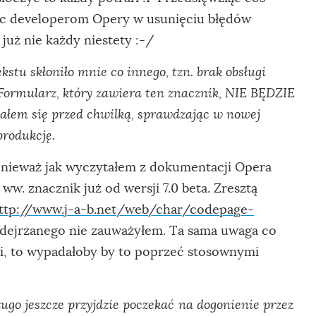
óc developerom Opery w usunięciu błędów
już nie każdy niestety :-/
kstu skłoniło mnie co innego, tzn. brak obsługi
Formularz, który zawiera ten znacznik, NIE BĘDZIE
nałem się przed chwilką, sprawdzając w nowej
produkcję.
Ponieważ jak wyczytałem z dokumentacji Opera
w. znacznik już od wersji 7.0 beta. Zresztą
ttp://www.j-a-b.net/web/char/codepage-
odejrzanego nie zauważyłem. Ta sama uwaga co
dzi, to wypadałoby by to poprzeć stosownymi
ugo jeszcze przyjdzie poczekać na dogonienie przez