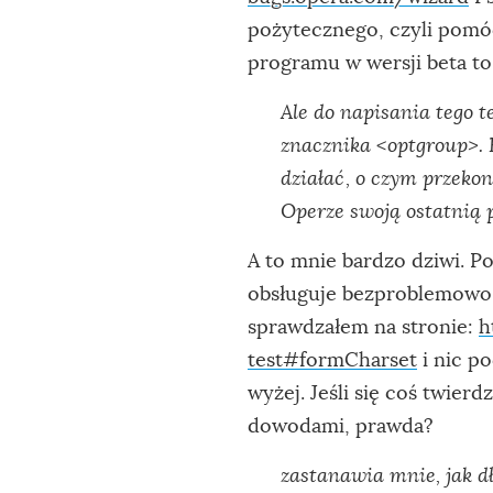
pożytecznego, czyli pom
programu w wersji beta to 
Ale do napisania tego te
znacznika <optgroup>. 
działać, o czym przeko
Operze swoją ostatnią 
A to mnie bardzo dziwi. 
obsługuje bezproblemowo w
sprawdzałem na stronie:
h
test#formCharset
i nic p
wyżej. Jeśli się coś twier
dowodami, prawda?
zastanawia mnie, jak dł