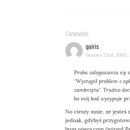
Comments
quiris
January 23rd, 2005, 
Proba zalogowania się 
“Wystąpił problem z ap
zamknięta”. Trudno doc
bo mój kod wysypuje pr
No cieszy mnie, ze jesteś 
jednak, gdybyś przygotował
bugs.opera.com/wizard
Ps