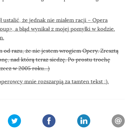
ustalić, że jednak nie miałem racji – Opera
oup>, a błąd wynikał z mojej pomyłki w kodzie.
m.
 od razu, że nie jestem wrogiem Opery. Zresztą
onę, nad którą teraz siedzę. Po prostu trochę
 rzecz w 2005 roku…)
 operowcy mnie rozszarpią za tamten tekst :).