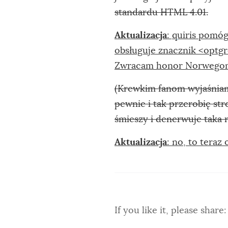
standardu HTML 4.01.
Aktualizacja
:
quiris
pomógł 
obsługuje znacznik <optgr
Zwracam honor Norwego
(Krewkim fanom wyjaśniam
pewnie i tak przerobię str
śmieszy i denerwuje taka
Aktualizacja
: no, to teraz
If you like it, please share: