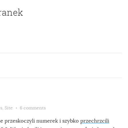
franek
s
,
Site
6 comments
ie przeskoczyli numerek i szybko
przechrzcili