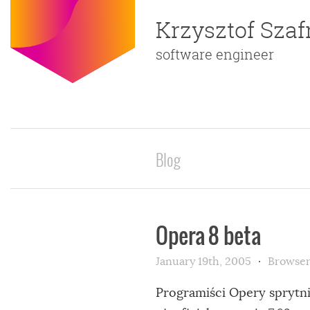
Krzysztof Sza
software engineer
Blog
Opera 8 beta
January 19th, 2005
Browser
Programiści Opery sprytn