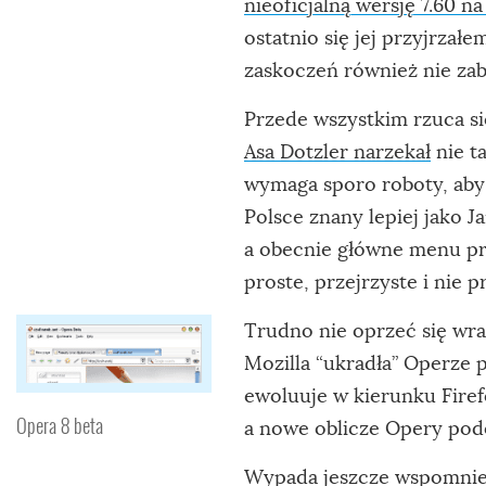
nieoficjalną wersję 7.60 na
ostatnio się jej przyjrza
zaskoczeń również nie zabr
Przede wszystkim rzuca się
Asa Dotzler narzekał
nie ta
wymaga sporo roboty, aby
Polsce znany lepiej jako J
a obecnie główne menu prz
proste, przejrzyste i nie p
Trudno nie oprzeć się wraż
Mozilla “ukradła” Operze pa
ewoluuje w kierunku Firef
Opera 8 beta
a nowe oblicze Opery podo
Wypada jeszcze wspomnieć