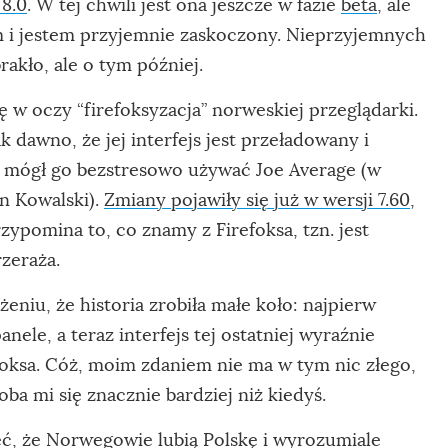
 8.0
. W tej chwili jest ona jeszcze w fazie
beta
, ale
łem i jestem przyjemnie zaskoczony. Nieprzyjemnych
akło, ale o tym później.
 w oczy “firefoksyzacja” norweskiej przeglądarki.
k dawno, że jej interfejs jest przeładowany i
 mógł go bezstresowo używać Joe Average (w
an Kowalski).
Zmiany pojawiły się już w wersji 7.60
,
ypomina to, co znamy z Firefoksa, tzn. jest
rzeraża.
eniu, że historia zrobiła małe koło: najpierw
nele, a teraz interfejs tej ostatniej wyraźnie
oksa. Cóż, moim zdaniem nie ma w tym nic złego,
ba mi się znacznie bardziej niż kiedyś.
, że Norwegowie lubią Polskę i
wyrozumiale