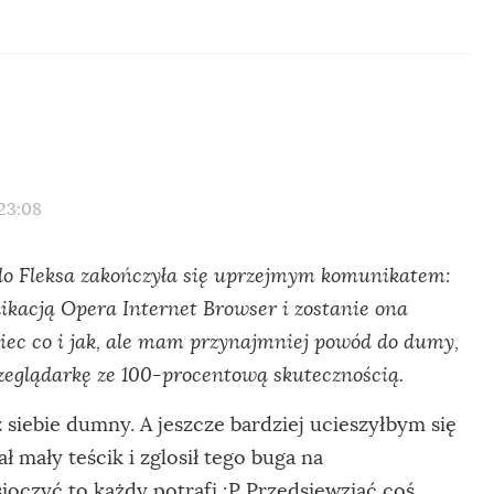
23:08
do Fleksa zakończyła się uprzejmym komunikatem:
likacją Opera Internet Browser i zostanie ona
iec co i jak, ale mam przynajmniej powód do dumy,
zeglądarkę ze 100-procentową skutecznością.
z siebie dumny. A jeszcze bardziej ucieszyłbym się
 mały teścik i zglosił tego buga na
ioczyć to każdy potrafi :P Przedsięwziąć coś