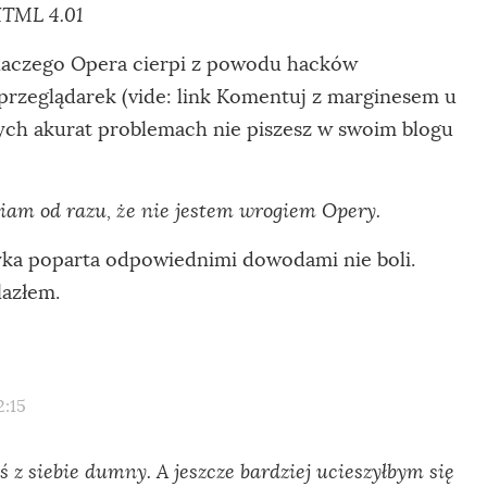
TML 4.01
dlaczego Opera cierpi z powodu hacków
przeglądarek (vide: link Komentuj z marginesem u
tych akurat problemach nie piszesz w swoim blogu
am od razu, że nie jestem wrogiem Opery.
ka poparta odpowiednimi dowodami nie boli.
lazłem.
2:15
ś z siebie dumny. A jeszcze bardziej ucieszyłbym się