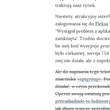
traktują nasz rynek.
Niestety, atrakcyjny inter
zalogowania się do
Fleksa
“Wystąpił problem z aplik
zamknięta”. Trudno dociec
bo mój kod wysypuje prze
było ciekawiej, wersja 7.5
niej nie działa, ale z zupeł
Ale do napisania tego teks
znacznika
<optgroup>
. Fo
działać, o czym przekonał
Operze swoją ostatnią pro
przeszkadzało to ludziom 
jak długo jeszcze przyjd