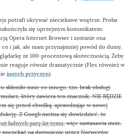
fejs potrafi ukrywać nieciekawe wnętrze. Proba
zakończyła się uprzejmym komunikatem:
acją Opera Internet Browser i zostanie ona
 co i jak, ale mam przynajmniej powód do dumy,
glądarkę ze 100-procentową skutecznością. Żeby
4 nie reaguje równie dramatycznie (Flex również w
nie
innych przyczyn
).
tu skłoniło mnie co innego, tzn. brak obsługi
rmularz, który zawiera ten znacznik, NIE BĘDZIE
em się przed chwilką, sprawdzając w nowej
dukcję. Z Googli można się dowiedzieć, że
już ładnych parę lat temu
, więc zastanawia mnie,
zie poczekać na dogonienie przez Norwegów