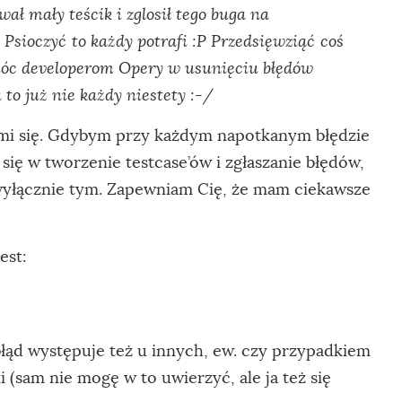
wał mały teścik i zglosił tego buga na
Psioczyć to każdy potrafi :P Przedsięwziąć coś
móc developerom Opery w usunięciu błędów
to już nie każdy niestety :-/
mi się. Gdybym przy każdym napotkanym błędzie
się w tworzenie testcase’ów i zgłaszanie błędów,
yłącznie tym. Zapewniam Cię, że mam ciekawsze
est:
łąd występuje też u innych, ew. czy przypadkiem
 (sam nie mogę w to uwierzyć, ale ja też się