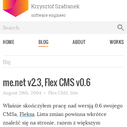
Krzysztof Szafranek
software engineer
HOME
BLOG
ABOUT
WORKS
Blog
me.net v2.3, Flex CMS v0.6
August 29th, 2004
Flex CMS
,
Site
Właśnie skończyłem pracę nad wersją 0.6 swojego
CMSa,
Fleksa
. Lista zmian powinna wkrótce
znaleźć się na stronie, razem z większym